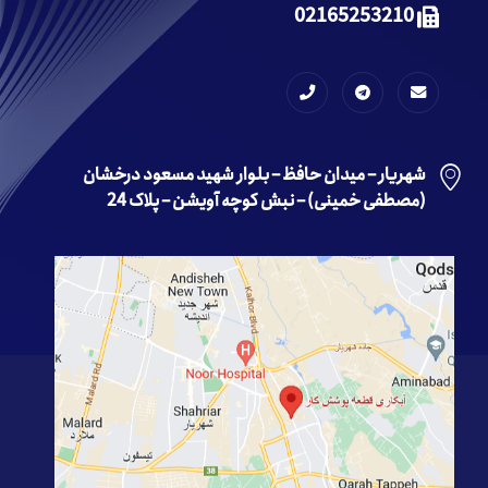
02165253210
شهریار – میدان حافظ – بلوار شهید مسعود درخشان
(مصطفی خمینی) – نبش کوچه آویشن – پلاک 24