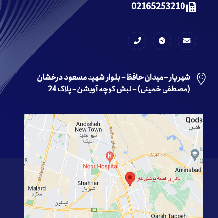
02165253210
شهریار – میدان حافظ – بلوار شهید مسعود درخشان
(مصطفی خمینی) – نبش کوچه آویشن – پلاک 24