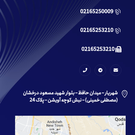
02165250009
02165253210
02165253210
شهریار – میدان حافظ – بلوار شهید مسعود درخشان
(مصطفی خمینی) – نبش کوچه آویشن – پلاک 24