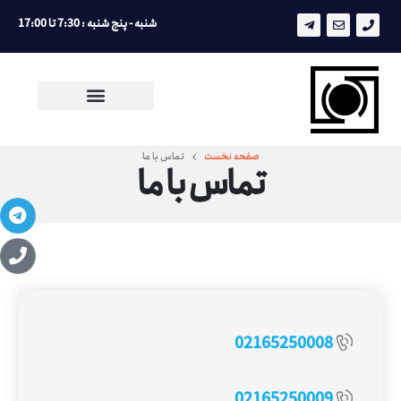
شنبه - پنج شنبه : 7:30 تا 17:00
صفحه نخست
تماس با ما
تماس با ما
02165250008
02165250009