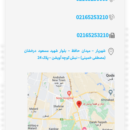
02165253210
02165253210
شهریار – میدان حافظ – بلوار شهید مسعود درخشان
(مصطفی خمینی) – نبش کوچه آویشن – پلاک 24