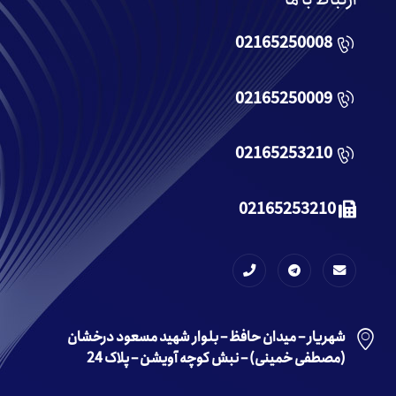
02165250008
02165250009
02165253210
02165253210
شهریار – میدان حافظ – بلوار شهید مسعود درخشان
(مصطفی خمینی) – نبش کوچه آویشن – پلاک 24