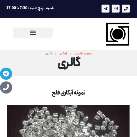
شنبه - پنج شنبه : 7:30 تا 17:00
صفحه نخست
آبکاری
گالری
گالری
نمونه آبکاری قلع