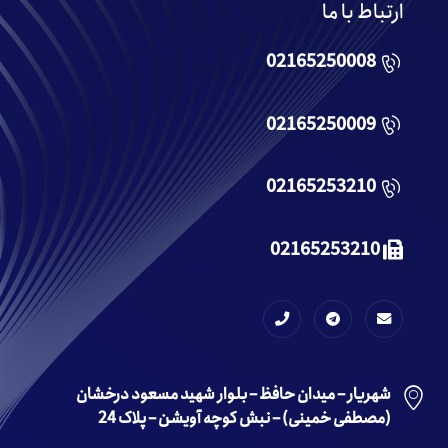
ارتباط با ما
02165250008
02165250009
02165253210
02165253210
شهریار – میدان حافظ – بلوار شهید مسعود درخشان
(مصطفی خمینی) – نبش کوچه آویشن – پلاک 24