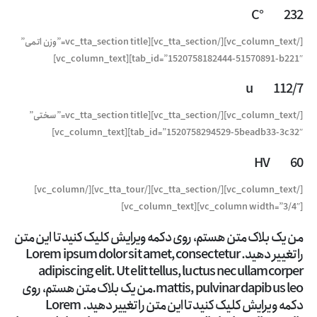
232 °C
[/vc_column_text][/vc_tta_section][vc_tta_section title=”وزن اتمی”
tab_id=”1520758182444-51570891-b221″][vc_column_text]
112/7 u
[/vc_column_text][/vc_tta_section][vc_tta_section title=”سختی”
tab_id=”1520758294529-5beadb33-3c32″][vc_column_text]
60 HV
[/vc_column_text][/vc_tta_section][/vc_tta_tour][/vc_column]
[vc_column width=”3/4″][vc_column_text]
من یک بلاک متن هستم، روی دکمه ویرایش کلیک کنید تا این متن
را تغییر دهید. Lorem ipsum dolor sit amet, consectetur
adipiscing elit. Ut elit tellus, luctus nec ullamcorper
mattis, pulvinar dapibus leo.من یک بلاک متن هستم، روی
دکمه ویرایش کلیک کنید تا این متن را تغییر دهید. Lorem