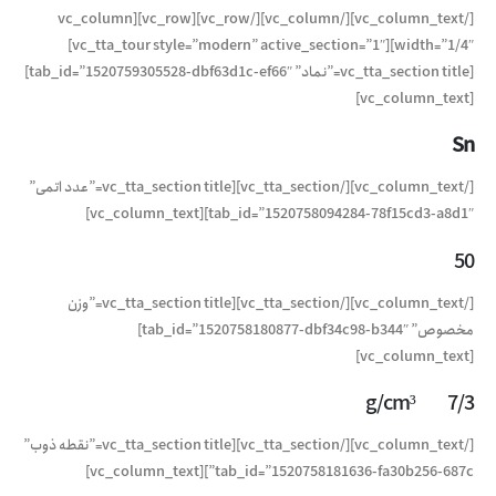
[/vc_column_text][/vc_column][/vc_row][vc_row][vc_column
width=”1/4″][vc_tta_tour style=”modern” active_section=”1″]
[vc_tta_section title=”نماد” tab_id=”1520759305528-dbf63d1c-ef66″]
[vc_column_text]
Sn
[/vc_column_text][/vc_tta_section][vc_tta_section title=”عدد اتمی”
tab_id=”1520758094284-78f15cd3-a8d1″][vc_column_text]
50
[/vc_column_text][/vc_tta_section][vc_tta_section title=”وزن
مخصوص” tab_id=”1520758180877-dbf34c98-b344″]
[vc_column_text]
g/cm³ 7/3
[/vc_column_text][/vc_tta_section][vc_tta_section title=”نقطه ذوب”
tab_id=”1520758181636-fa30b256-687c”][vc_column_text]