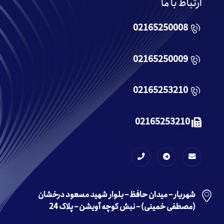
ارتباط با ما
02165250008
02165250009
02165253210
02165253210
شهریار – میدان حافظ – بلوار شهید مسعود درخشان
(مصطفی خمینی) – نبش کوچه آویشن – پلاک 24