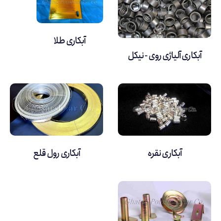
آبکاری طلا
آبکاری آلیاژی روی - نیکل
آبکاری نقره
آبکاری رول قلع