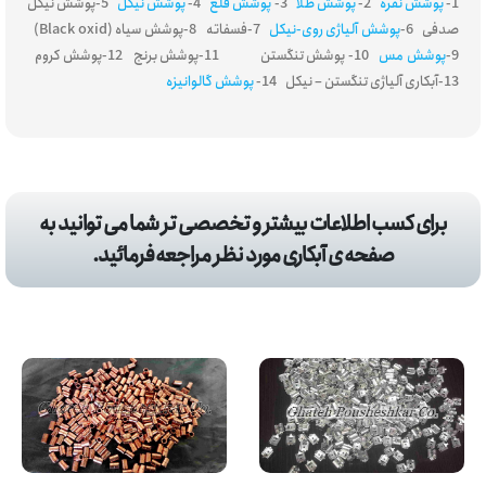
1-
پوشش نقره
2-
پوشش طلا
3-
پوشش قلع
4-
پوشش نیکل
5-پوشش نیکل
صدفی 6-
پوشش آلیاژی روی-نیکل
7-فسفاته 8-پوشش سیاه (Black oxid)
9-
پوشش مس
10- پوشش تنگستن 11-پوشش برنج 12-پوشش کروم
13-آبکاری آلیاژی تنگستن – نیکل 14-
پوشش گالوانیزه
برای کسب اطلاعات بیشتر و تخصصی تر شما می توانید به
صفحه ی آبکاری مورد نظر مراجعه فرمائید.