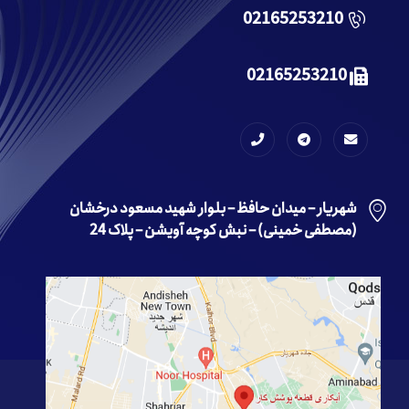
02165253210
02165253210
شهریار – میدان حافظ – بلوار شهید مسعود درخشان
(مصطفی خمینی) – نبش کوچه آویشن – پلاک 24