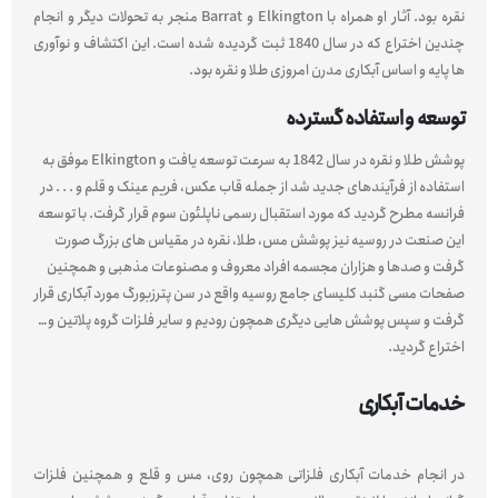
نقره بود. آثار او همراه با Elkington و Barrat منجر به تحولات دیگر و انجام
چندین اختراع که در سال 1840 ثبت گردیده شده است. این اکتشاف و نوآوری
ها پایه و اساس آبکاری مدرن امروزی طلا و نقره بود.
توسعه و استفاده گسترده
پوشش طلا و نقره در سال 1842 به سرعت توسعه یافت و Elkington موفق به
استفاده از فرآیندهای جدید شد از جمله قاب عکس، فریم عینک و قلم و . . . در
فرانسه مطرح گردید که مورد استقبال رسمی ناپلئون سوم قرار گرفت. با توسعه
این صنعت در روسیه نیز پوشش مس، طلا، نقره در مقیاس های بزرگ صورت
گرفت و صدها و هزاران مجسمه افراد معروف و مصنوعات مذهبی و همچنین
صفحات مسی گنبد کلیسای جامع روسیه واقع در سن پترزبورگ مورد آبکاری قرار
گرفت و سپس پوشش هایی دیگری همچون رودیم و سایر فلزات گروه پلاتین و…
اختراع گردید.
خدمات آبکاری
در انجام خدمات آبکاری فلزاتی همچون روی، مس و قلع و همچنین فلزات