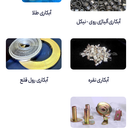
آبکاری طلا
آبکاری آلیاژی روی - نیکل
آبکاری نقره
آبکاری رول قلع