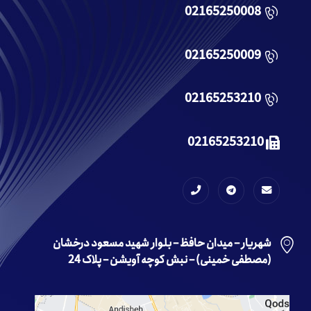
02165250008
02165250009
02165253210
02165253210
شهریار – میدان حافظ – بلوار شهید مسعود درخشان
(مصطفی خمینی) – نبش کوچه آویشن – پلاک 24